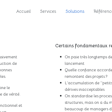
Accueil
Services
Solutions
Référenc
Certains fondamentaux re
essivement
On paie très longtemps d
duction de
lancement
 bonnes
Quelle confiance accord
les.
remontent des projets ?
L’accumulation de ‘‘petit
ine le
dérives inacceptables
e de vérité.
On standardise les proces
structures, mais on a du ma
nctionnel et
beaucoup de managers de 
c un