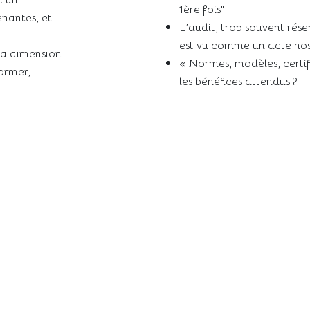
1ère fois"
nantes, et
L’audit, trop souvent réser
est vu comme un acte hos
la dimension
« Normes, modèles, certif
former,
les bénéfices attendus ?